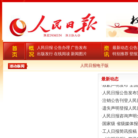
·
国家级 省级媒体
·
工人日报简讯投稿 
·
《光明日报》简讯
人民日报
公告办理
广告发布
最新动态
公告
·
《经济日报》投稿
出版发行
在线阅读
新闻图片
特别推荐
登报
·
《农民日报》编辑
人民日报电子版
·
《法治日报》投稿
·
律师执业证书遗失
最新
·
致歉声明发布 全
·
人民日报公告发布
·
注销公告刊登人民
·
遗失声明登报人民
·
人民日报咨询声明
·
国家级 省级媒体
·
工人日报简讯投稿 
·
《光明日报》简讯