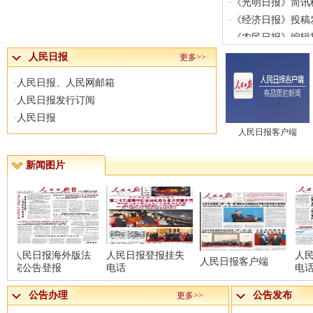
·
《经济日报》投稿
·
《农民日报》编辑
·
《法治日报》投稿
人民日报
更多>>
·
律师执业证书遗失
·
人民日报、人民网邮箱
·
致歉声明发布 全
·
人民日报发行订阅
·
人民日报公告发布
·
人民日报
·
注销公告刊登人民
人民日报客户端
·
遗失声明登报人民
·
人民日报咨询声明
新闻图片
人民日报海外版法
人民日报登报挂失
人
人民日报客户端
院公告登报
电话
电
公告办理
公告发布
更多>>