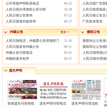
·
公司登报声明联系电话
04-22
·
人民日报广告部
·
人民日报办理债权公告刊登
10-28
·
人民日报登报多
·
人民日报公告查询
07-22
·
人民日报公告怎
·
人民日报海外版咨询
06-17
·
广告发布渠道
仲裁公告
债权公告
更多>>
·
人民日报电话，仲裁委公告登报部门
11-18
·
股权转让公告发
·
人民日报发布仲裁公告
09-11
·
股权转让公告模
·
仲裁公告刊登电话
05-01
·
人民日报登报公
·
仲裁的基本程序
04-27
·
人民日报办理债
遗失声明
遗失
登报遗失刊登热线
遗失声明刊登电话
遗失声明刊登流程