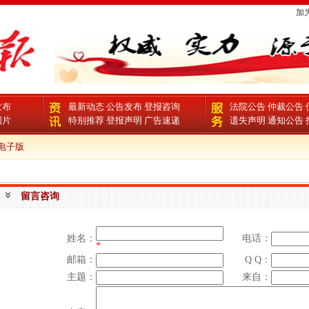
加
发布
最新动态
公告发布
登报咨询
法院公告
仲裁公告
图片
特别推荐
登报声明
广告速递
遗失声明
通知公告
子版
留言咨询
姓名：
电话：
*
邮箱：
Q Q：
主题：
来自：