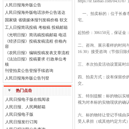
https://sf.taobao.com/0
人民日报海外版公告
人民日报海外版电话涉外公告送达
一、拍卖标的：位于长春市九
国家级 省级媒体报刊发稿价格 软文
宅。
工人日报简讯投稿 考核稿 投稿邮箱
起拍价：306150元，保证金：
《光明日报》简讯稿投稿邮箱 电话
《经济日报》投稿发稿流程 价格内
二、咨询、展示看样的时间与方式
容
16:30）接受咨询（节假
《农民日报》编辑投稿发表文章流程
《法治日报》投稿要求 行政单位考
核
三、本次拍卖活动设置延时出
刊登拍卖公告登报手续咨询
四、拍卖方式：设有保留价
人民日报海外版公告刊登
交。
热门点击
五、特别提醒：标的物以实
人民日报电子版在线阅读
视为对本标的实物现状的确
人民日报、人民网邮箱
人民日报电子版
六、标的物转让登记手续由
受人承担（或其他约定方式
人民日报发行订阅