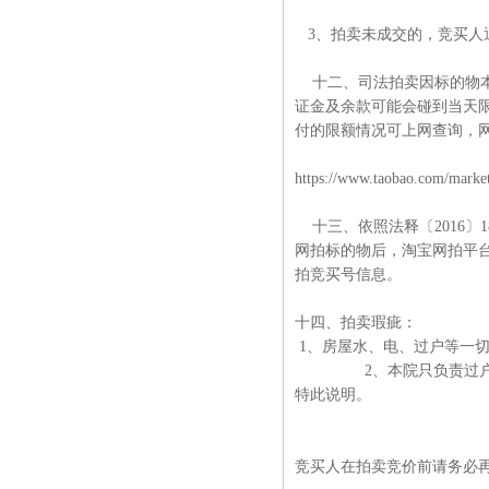
3、拍卖未成交的，竞买人
十二、司法拍卖因标的物本
证金及余款可能会碰到当天
付的限额情况可上网查询，
https://www.taobao.com/market
十三、依照法释〔2016〕
网拍标的物后，淘宝网拍平
拍竞买号信息。
十四、拍卖瑕疵：
1、房屋水、电、过户等一
2、本院只负责过户、不
特此说明。
竞买人在拍卖竞价前请务必