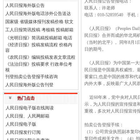
人民日报公告登报电话：
人民日报海外版公告
联系人：许老师
人民日报海外版电话涉外公告送达
电话：010-52859540 手机：
国家级 省级媒体报刊发稿价格 软文
《人民日报》（Peoples 
工人日报简讯投稿 考核稿 投稿邮箱
民日报》合并而成的华北局机
《光明日报》简讯稿投稿邮箱 电话
（当时的北平）。同年8月1
《经济日报》投稿发稿流程 价格内
日的期号。
容
《农民日报》编辑投稿发表文章流程
《人民日报》为中国第一大
《法治日报》投稿要求 行政单位考
核
民日报是中国最具权威性、
刊登拍卖公告登报手续咨询
要窗口,也是中国的推荐和
内外大事，反映最广大人民
人民日报海外版公告刊登
近60年来，党中央对人民
热门点击
示，为人民日报的宣传报道
人民日报电子版在线阅读
重视，多次对人民日报宣传
人民日报、人民网邮箱
人民日报电子版
拍卖公告登报手续：
（1）公司营业执照副本复印
人民日报发行订阅
复印件或相关文件； （4）